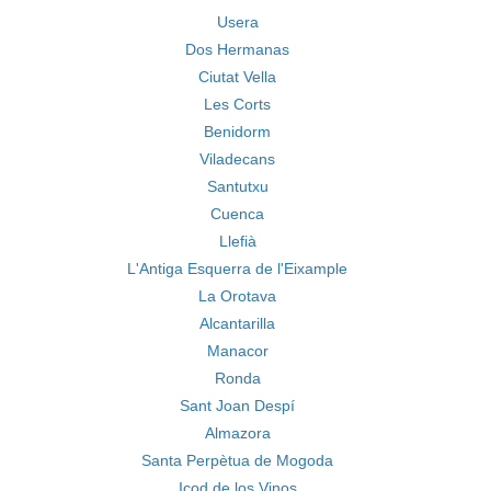
Usera
Dos Hermanas
Ciutat Vella
Les Corts
Benidorm
Viladecans
Santutxu
Cuenca
Llefià
L'Antiga Esquerra de l'Eixample
La Orotava
Alcantarilla
Manacor
Ronda
Sant Joan Despí
Almazora
Santa Perpètua de Mogoda
Icod de los Vinos