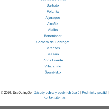
Barbate
Felanitx
Aljaraque
Alcañiz
Vilalba
Benetússer
Corbera de Llobregat
Betanzos
Beasain
Pinos Puente
Villacarrillo
Španělsko
© 2026, EspDatingGo |
Zásady ochrany osobních údajů
|
Podmínky použití
|
Kontaktujte nás