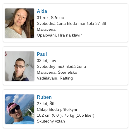
Aida
31 rok, Střelec
Svobodná žena hledá manžela 37-38
Maracena
Opalování, Hra na klavír
Paul
33 let, Lev
Svobodný muž hledá ženu
Maracena, Španělsko
Vzdělávání, Rafting
Ruben
27 let, Štír
Chlap hledá přítelkyni
182 cm (6'0"), 75 kg (165 liber)
Skutečný vztah