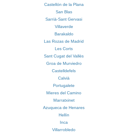
Castellón de la Plana
San Blas
Sarrià-Sant Gervasi
Villaverde
Barakaldo
Las Rozas de Madrid
Les Corts
Sant Cugat del Vallès
Groa de Murviedro
Castelldefels
Calvià
Portugalete
Mieres del Camino
Marratxinet
Azuqueca de Henares
Hellín
Inca
Villarrobledo