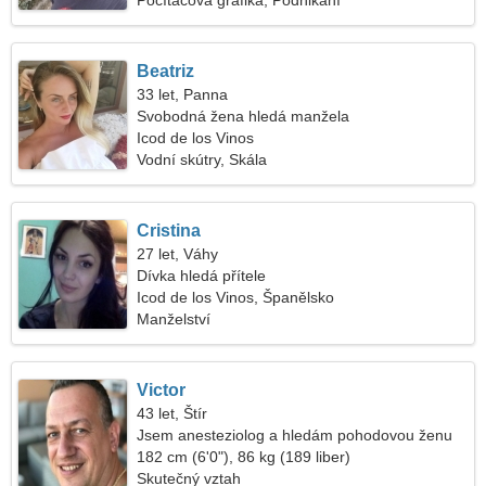
Počítačová grafika, Podnikání
Beatriz
33 let, Panna
Svobodná žena hledá manžela
Icod de los Vinos
Vodní skútry, Skála
Cristina
27 let, Váhy
Dívka hledá přítele
Icod de los Vinos, Španělsko
Manželství
Victor
43 let, Štír
Jsem anesteziolog a hledám pohodovou ženu
182 cm (6'0"), 86 kg (189 liber)
Skutečný vztah