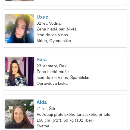
Uxue
32 let, Vodnář
Žena hledá pár 34-41
Icod de los Vinos
Móda, Gymnastika
Sara
23 let starý, Rak
Žena hledá muže
Icod de los Vinos, Španělsko
Opravdová láska
Aida
41 let, Štír
Potřebuji přátelského turistického přítele
156 cm (5'2"), 60 kg (132 liber)
Svatba