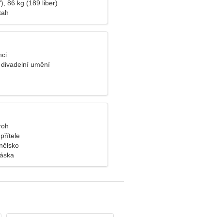
), 86 kg (189 liber)
tah
nci
a divadelní umění
roh
přítele
nělsko
láska