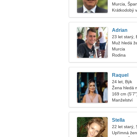
Murcia, Špa
Krátkodobý 
Adrian
23 let starý, 
Muž hledá ž
Murcia
Rodina
Raquel
24 let, Býk
Žena hledá 
169 cm (5'7")
Manželství
Stella
22 let starý, 
Upřímná žena