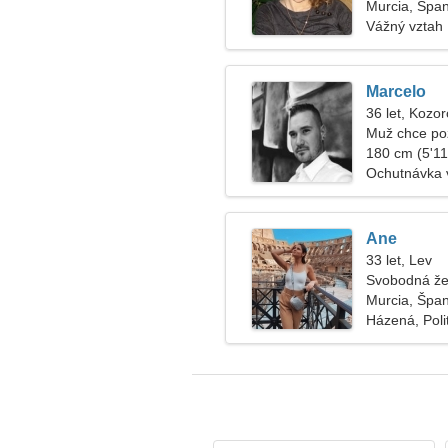
Murcia, Špa
Vážný vztah
Marcelo
36 let, Kozo
Muž chce po
180 cm (5'11"
Ochutnávka v
Ane
33 let, Lev
Svobodná že
Murcia, Špa
Házená, Poli