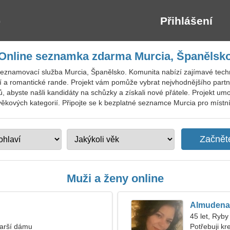
Přihlášení
Online seznamka zdarma Murcia, Španělsk
seznamovací služba Murcia, Španělsko. Komunita nabízí zajímavé techn
í a romantické rande. Projekt vám pomůže vybrat nejvhodnějšího partne
ů, abyste našli kandidáty na schůzky a získali nové přátele. Projekt 
ových kategorií. Připojte se k bezplatné seznamce Murcia pro místní, c
Muži a ženy online
Almudena
45 let, Ryby
tarší dámu
Potřebuji kr