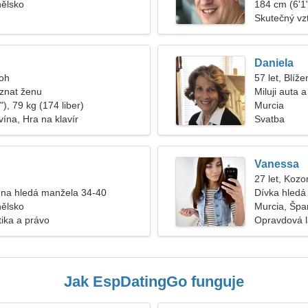
nělsko
184 cm (6'1"
Skutečný vz
Daniela
roh
57 let, Blíže
znat ženu
Miluji auta 
), 79 kg (174 liber)
Murcia
ína, Hra na klavír
Svatba
Vanessa
27 let, Kozo
na hledá manžela 34-40
Dívka hledá 
nělsko
Murcia, Špa
tika a právo
Opravdová 
Jak EspDatingGo funguje