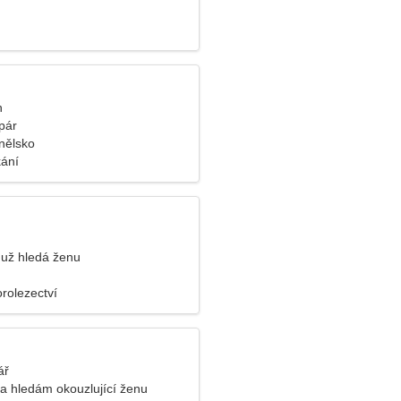
n
pár
nělsko
kání
už hledá ženu
rolezectví
ář
a hledám okouzlující ženu