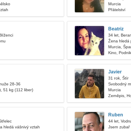
nělsko
Murcia
vztah
Přátelství
Beatriz
Blíženci
34 let, Bera
enu
Žena hledá 
Murcia, Špa
Kino, Podni
Javier
31 rok, Štír
muže 28-36
Svobodný m
, 51 kg (112 liber)
Murcia
Zeměpis, Ho
Ruben
Střelec
44 let, Vodn
 hledá vášnivý vztah
Jsem zubař 