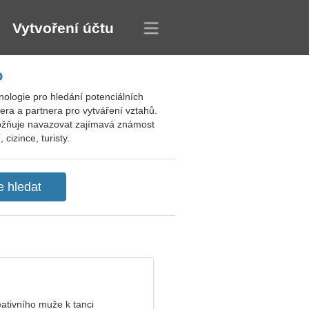
Vytvoření účtu
o
ologie pro hledání potenciálních
ra a partnera pro vytváření vztahů.
umožňuje navazovat zajímavá známost
izince, turisty.
eativního muže k tanci