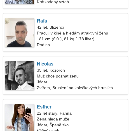
Krátkodobý vztah
Rafa
42 let, Blíženci
Pracuji v kině a hledám atraktivní ženu
181 cm (6'0"), 81 kg (178 liber)
Rodina
Nicolas
35 let, Kozoroh
Muž chce poznat ženu
Jódar
Zvířata, Bruslení na kolečkových bruslích
Esther
22 let starý, Panna
Žena hledá muže
Jódar, Španělsko
Vážný vztah