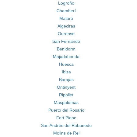
Logroño
Chamberí
Mataró
Algeciras
Ourense
San Fernando
Benidorm
Majadahonda
Huesca
Ibiza
Barajas
Ontinyent
Ripollet
Maspalomas
Puerto del Rosario
Fort Pienc
San Andrés del Rabanedo
Molins de Rei