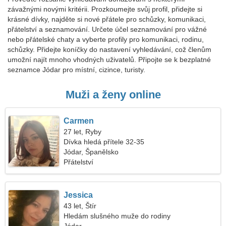
závažnými novými kritérii. Prozkoumejte svůj profil, přidejte si
krásné dívky, najděte si nové přátele pro schůzky, komunikaci,
přátelství a seznamování. Určete účel seznamování pro vážné
nebo přátelské chaty a vyberte profily pro komunikaci, rodinu,
schůzky. Přidejte koníčky do nastavení vyhledávání, což členům
umožní najít mnoho vhodných uživatelů. Připojte se k bezplatné
seznamce Jódar pro místní, cizince, turisty.
Muži a ženy online
Carmen
27 let, Ryby
Dívka hledá přítele 32-35
Jódar, Španělsko
Přátelství
Jessica
43 let, Štír
Hledám slušného muže do rodiny