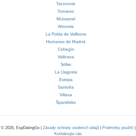
Tacoronte
Tomares
Mutxamel
Almonte
La Pobla de Vallbona
Humanes de Madrid
Cehegín
Vallirana
Sóller
La Llagosta
Estepa
Santoña
Villava
Španělsko
© 2026, EspDatingGo |
Zásady ochrany osobních údajů
|
Podmínky použití
|
Kontaktujte nás