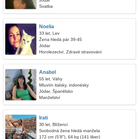
Jódar
Svatba
Noelia
33 let, Lev
Žena hledá pár 39-45
Jódar
Horolezectví, Zdravé stravování
Anabel
55 let, Váhy
Mluvím italsky, indonésky
Jódar, Španělsko
Manželství
Irati
30 let, Blíženci
Svobodná žena hledá manžela
172 cm (5'8"), 64 kg (141 liber)