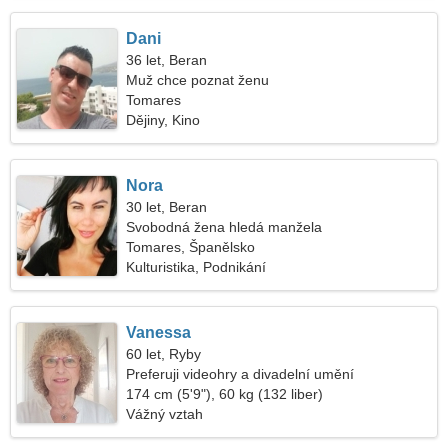
Dani
36 let, Beran
Muž chce poznat ženu
Tomares
Dějiny, Kino
Nora
30 let, Beran
Svobodná žena hledá manžela
Tomares, Španělsko
Kulturistika, Podnikání
Vanessa
60 let, Ryby
Preferuji videohry a divadelní umění
174 cm (5'9"), 60 kg (132 liber)
Vážný vztah