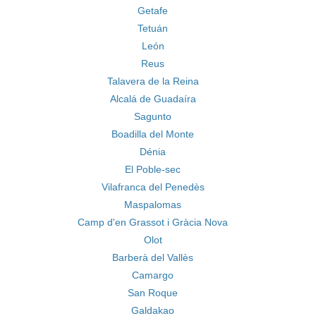
Getafe
Tetuán
León
Reus
Talavera de la Reina
Alcalá de Guadaíra
Sagunto
Boadilla del Monte
Dénia
El Poble-sec
Vilafranca del Penedès
Maspalomas
Camp d'en Grassot i Gràcia Nova
Olot
Barberà del Vallès
Camargo
San Roque
Galdakao