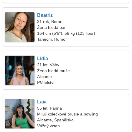
Beatriz
31 rok, Beran
Žena hledá pár
164 cm (5'5"), 56 kg (123 liber)
Taneční, Humor
Lidia
21 let, Váhy
Žena hledá muže
Alicante
Přátelství
Laia
55 let, Panna
Miluji kolečkové brusle a bowling
Alicante, Španělsko
Vážný vztah