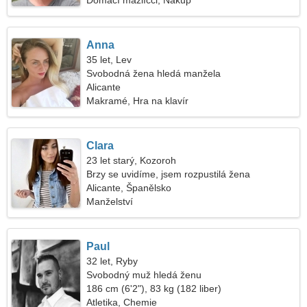
Domácí mazlíčci, Nákup
Anna
35 let, Lev
Svobodná žena hledá manžela
Alicante
Makramé, Hra na klavír
Clara
23 let starý, Kozoroh
Brzy se uvidíme, jsem rozpustilá žena
Alicante, Španělsko
Manželství
Paul
32 let, Ryby
Svobodný muž hledá ženu
186 cm (6'2"), 83 kg (182 liber)
Atletika, Chemie