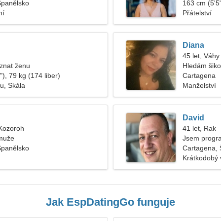
Španělsko
163 cm (5'5"
ní
Přátelství
Diana
45 let, Váhy
znat ženu
Hledám šiko
), 79 kg (174 liber)
Cartagena
ru, Skála
Manželství
David
 Kozoroh
41 let, Rak
muže
Jsem progra
Španělsko
Cartagena, 
Krátkodobý 
Jak EspDatingGo funguje