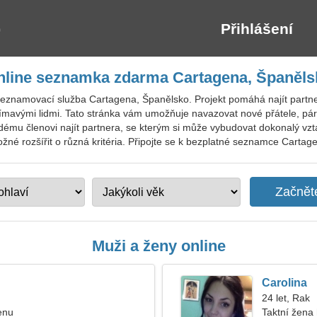
Přihlášení
nline seznamka zdarma Cartagena, Španěls
seznamovací služba Cartagena, Španělsko. Projekt pomáhá najít partne
e zajímavými lidmi. Tato stránka vám umožňuje navazovat nové přátele, pá
dému členovi najít partnera, se kterým si může vybudovat dokonalý vzt
é rozšířit o různá kritéria. Připojte se k bezplatné seznamce Cartagena
Muži a ženy online
Carolina
24 let, Rak
enu
Taktní žena