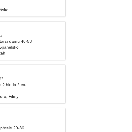
láska
a
tarší dámu 46-53
Španělsko
tah
ář
už hledá ženu
iéru, Filmy
přítele 29-36