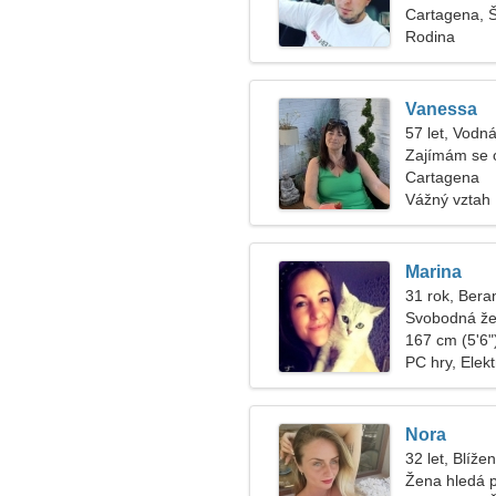
Cartagena, 
Rodina
Vanessa
57 let, Vodná
Zajímám se o
Cartagena
Vážný vztah
Marina
31 rok, Bera
Svobodná že
167 cm (5'6")
PC hry, Elek
Nora
32 let, Blížen
Žena hledá 