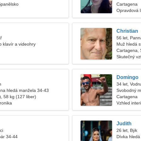
Španělsko
Cartagena
Opravdová 
Christian
ř
56 let, Pann
 klavír a videohry
Muž hledá s
Cartagena, 
Skutečný vz
Domingo
n
34 let, Vodn
na hledá manžela 34-43
Svobodný m
, 58 kg (127 liber)
Cartagena
tronika
Vzhled inter
Judith
ci
26 let, Býk
pár 34-44
Dívka hledá 