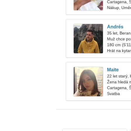
Cartagena, 
Nákup, Umě
Andrés
35 let, Beran
Muž chce po
180 cm (5'11"
Hrát na kyta
Maite
22 let starý,
Žena hledá 
Cartagena, 
Svatba