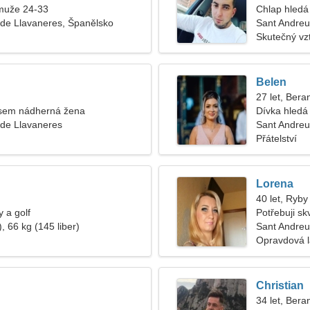
muže 24-33
Chlap hledá 
de Llavaneres, Španělsko
Sant Andreu
Skutečný vz
Belen
27 let, Bera
jsem nádherná žena
Dívka hledá 
 de Llavaneres
Sant Andreu
Přátelství
Lorena
40 let, Ryby
y a golf
Potřebuji sk
, 66 kg (145 liber)
Sant Andreu
Opravdová 
Christian
34 let, Bera