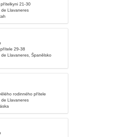
přítelkyni 21-30
 de Llavaneres
tah
n
přítele 29-38
 de Llavaneres, Španělsko
vělého rodinného přítele
 de Llavaneres
láska
n