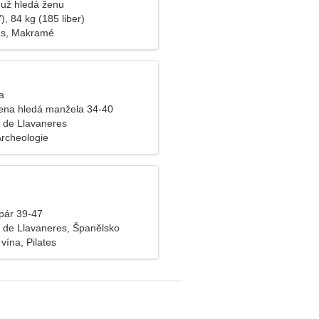
už hledá ženu
), 84 kg (185 liber)
us, Makramé
a
ena hledá manžela 34-40
 de Llavaneres
Archeologie
pár 39-47
 de Llavaneres, Španělsko
vína, Pilates