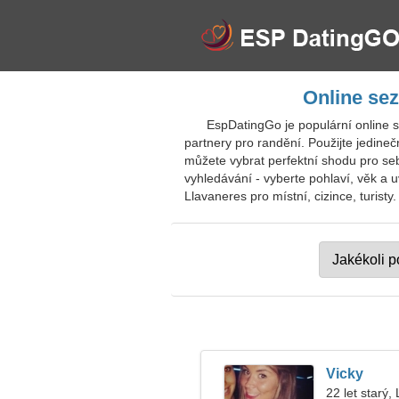
Online se
EspDatingGo je populární online 
partnery pro randění. Použijte jedineč
můžete vybrat perfektní shodu pro se
vyhledávání - vyberte pohlaví, věk a 
Llavaneres pro místní, cizince, turisty.
Vicky
22 let starý,