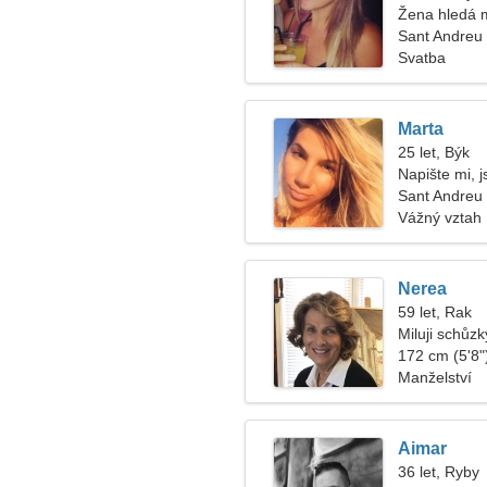
Žena hledá 
Sant Andreu 
Svatba
Marta
25 let, Býk
Napište mi, 
Sant Andreu
Vážný vztah
Nerea
59 let, Rak
Miluji schůzk
172 cm (5'8")
Manželství
Aimar
36 let, Ryby