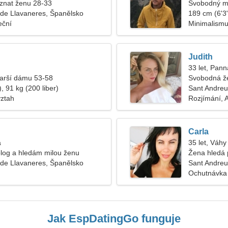
znat ženu 28-33
Svobodný m
de Llavaneres, Španělsko
189 cm (6'3"
eční
Minimalism
Judith
33 let, Pann
tarší dámu 53-58
Svobodná ž
, 91 kg (200 liber)
Sant Andreu
vztah
Rozjímání, 
Carla
a
35 let, Váhy
log a hledám milou ženu
Žena hledá 
de Llavaneres, Španělsko
Sant Andreu
Ochutnávka 
Jak EspDatingGo funguje