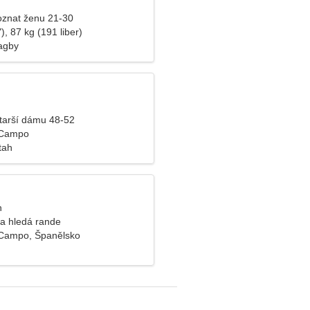
znat ženu 21-30
), 87 kg (191 liber)
agby
tarší dámu 48-52
 Campo
tah
n
na hledá rande
 Campo, Španělsko