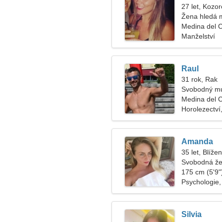
27 let, Kozo
Žena hledá 
Medina del 
Manželství
Raul
31 rok, Rak
Svobodný mu
Medina del
Horolezectví,
Amanda
35 let, Blížen
Svobodná že
175 cm (5'9")
Psychologie,
Silvia