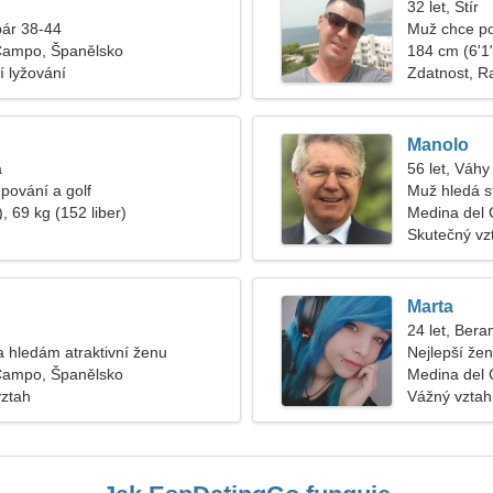
32 let, Štír
pár 38-44
Muž chce po
Campo, Španělsko
184 cm (6'1"
 lyžování
Zdatnost, R
Manolo
a
56 let, Váhy
pování a golf
Muž hledá s
, 69 kg (152 liber)
Medina del
Skutečný vz
Marta
24 let, Bera
 hledám atraktivní ženu
Nejlepší že
Campo, Španělsko
Medina del
vztah
Vážný vztah