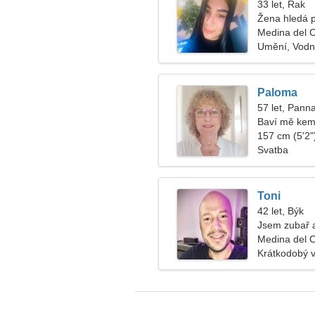
33 let, Rak
Žena hledá 
Medina del 
Umění, Vodní
Paloma
57 let, Pann
Baví mě kem
157 cm (5'2")
Svatba
Toni
42 let, Býk
Jsem zubař a
Medina del 
Krátkodobý 