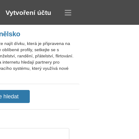
Vytvoření účtu
nělsko
najít dívku, která je připravena na
blíbené profily, setkejte se s
lství, randění, přátelství, flirtování.
 internetu hledají partnery pro
vacího systému, který využívá nové