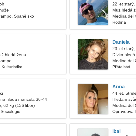
roh
22 let starý
muže
Muž hledá 
Campo, Španělsko
Medina del
Rodina
Daniela
23 let starý
ž hledá ženu
Dívka hledá 
 Campo
Medina del
 Kulturistika
Přátelství
Anna
ci
44 let, Střel
na hledá manžela 36-44
Hledám svů
, 62 kg (136 liber)
Medina del
 Sociologie
Opravdová 
Ibai