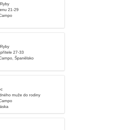
, Ryby
ženu 21-29
 Campo
, Ryby
přítele 27-33
 Campo, Španělsko
ec
dného muže do rodiny
 Campo
láska