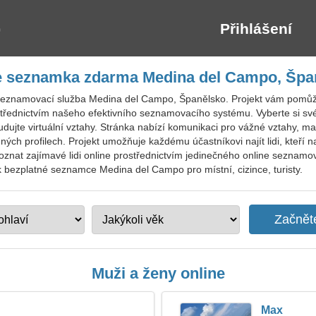
Přihlášení
e seznamka zdarma Medina del Campo, Špa
seznamovací služba Medina del Campo, Španělsko. Projekt vám pomůže 
střednictvím našeho efektivního seznamovacího systému. Vyberte si své o
ujte virtuální vztahy. Stránka nabízí komunikaci pro vážné vztahy, manže
ných profilech. Projekt umožňuje každému účastníkovi najít lidi, kteří na
at zajímavé lidi online prostřednictvím jedinečného online seznamo
e k bezplatné seznamce Medina del Campo pro místní, cizince, turisty.
Muži a ženy online
Max