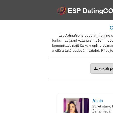
O
EspDatingGo je populární online se
funkci navázání vztahu s mužem nebo 
komunikaci, najít lásku v online sezn
a cílů a také budování vztahů. Připojt
Alicia
23 let starý,
Žena hledá 