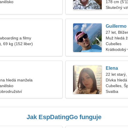
anělsko
178 cm (5'11
Skutečný vz
Guillermo
27 let, Blíže
owboarding a filmy
Muž hledá 
, 69 kg (152 liber)
Cubelles
Krátkodobý 
Elena
22 let starý
na hledá manžela
Dívka hledá 
anělsko
Cubelles, Š
Dobrodružství
Svatba
Jak EspDatingGo funguje