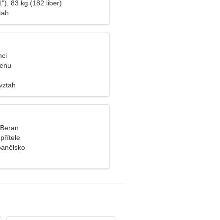
"), 83 kg (182 liber)
tah
nci
ženu
vztah
, Beran
přítele
panělsko