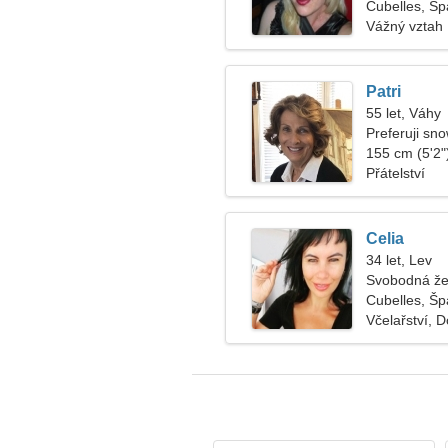
Cubelles, Šp
Vážný vztah
Patri
55 let, Váhy
Preferuji sn
155 cm (5'2")
Přátelství
Celia
34 let, Lev
Svobodná že
Cubelles, Šp
Včelařství, 