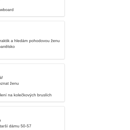
owboard
raktik a hledám pohodovou ženu
panělsko
ář
oznat ženu
lení na kolečkových bruslích
n
tarší dámu 50-57