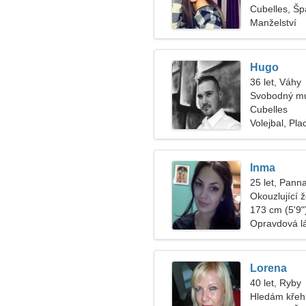
Cubelles, Šp
Manželství
Hugo
36 let, Váhy
Svobodný mu
Cubelles
Volejbal, Pla
Inma
25 let, Pann
Okouzlující 
173 cm (5'9")
Opravdová l
Lorena
40 let, Ryby
Hledám křeh