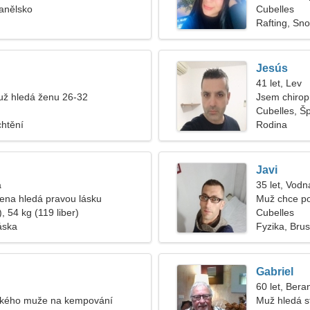
anělsko
Cubelles
Rafting, Sn
Jesús
41 let, Lev
ž hledá ženu 26-32
Jsem chirop
Cubelles, Š
chtění
Rodina
Javi
a
35 let, Vodn
žena hledá pravou lásku
Muž chce p
, 54 kg (119 liber)
Cubelles
áska
Fyzika, Brus
Gabriel
60 let, Bera
kého muže na kempování
Muž hledá s