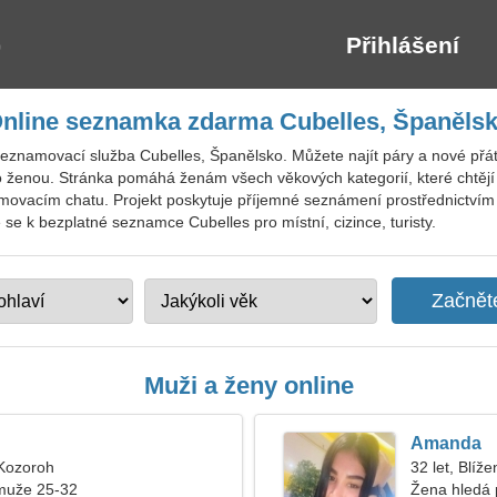
Přihlášení
nline seznamka zdarma Cubelles, Španěls
znamovací služba Cubelles, Španělsko. Můžete najít páry a nové přátele
ženou. Stránka pomáhá ženám všech věkových kategorií, které chtějí 
amovacím chatu. Projekt poskytuje příjemné seznámení prostřednictvím 
e se k bezplatné seznamce Cubelles pro místní, cizince, turisty.
Muži a ženy online
Amanda
 Kozoroh
32 let, Blíže
muže 25-32
Žena hledá 