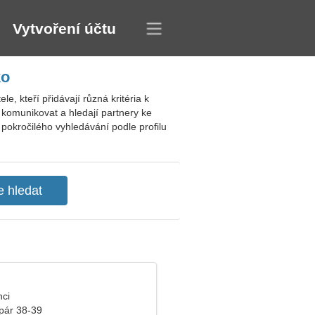
Vytvoření účtu
ko
, kteří přidávají různá kritéria k
komunikovat a hledají partnery ke
pokročilého vyhledávání podle profilu
nci
pár 38-39